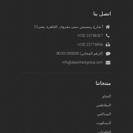
اتصل بنا
33أ شارع رمسيس, مبنى معروف, القاهرة, مصر
+202 25768027
+202 25776966
08001000000 (الرقم المجاني)
info@aljawharagroup.com
منتجاتنا
الشاي
البطاطس
السناكس
البسكويت
الحلويات