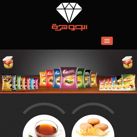
01
الرئيسية
02
نبذة عنا
03
التصدير
04
منتجاتنا
05
وسائط