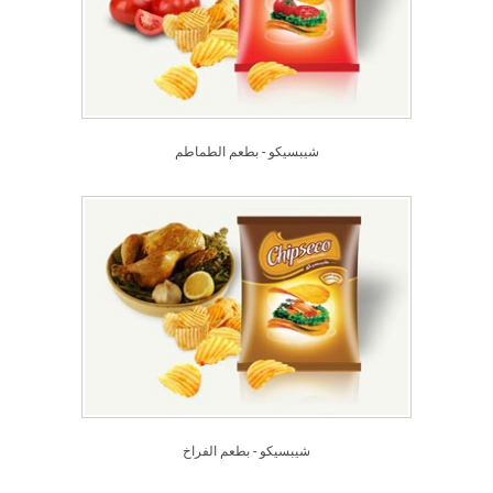
شيبسيكو - بطعم الطماطم
شيبسيكو - بطعم الفراخ