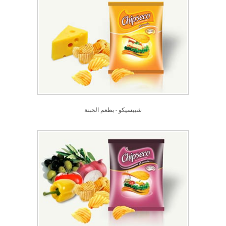
شيبسيكو - بطعم الجبنة