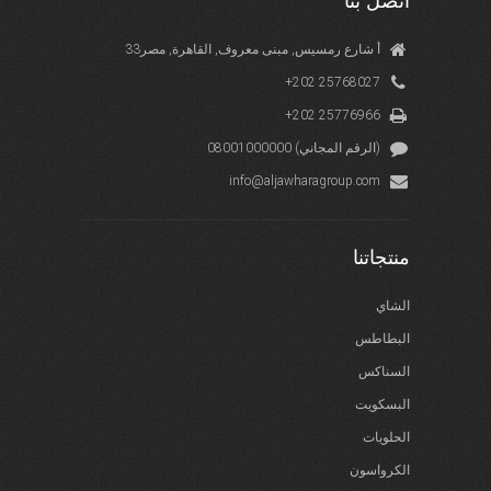
اتصل بنا
33أ شارع رمسيس, مبنى معروف, القاهرة, مصر
+202 25768027
+202 25776966
08001000000 (الرقم المجاني)
info@aljawharagroup.com
منتجاتنا
الشاي
البطاطس
السناكس
البسكويت
الحلويات
الكرواسون