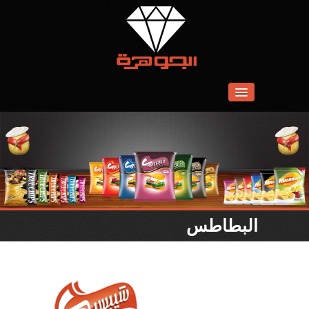
01
الرئيسية
02
نبذة عنا
03
التصدير
البطاطس
04
منتجاتنا
05
وسائط