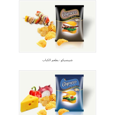
شيبسيكو - بطعم الكباب